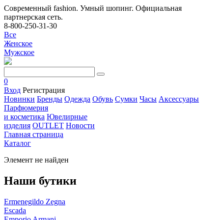
Современный fashion. Умный шопинг. Официальная
партнерская сеть.
8-800-250-31-30
Все
Женское
Мужское
0
Вход
Регистрация
Новинки
Бренды
Одежда
Обувь
Сумки
Часы
Аксессуары
Парфюмерия
и косметика
Ювелирные
изделия
OUTLET
Новости
Главная страница
Каталог
Элемент не найден
Наши бутики
Ermenegildo Zegna
Escada
Emporio Armani