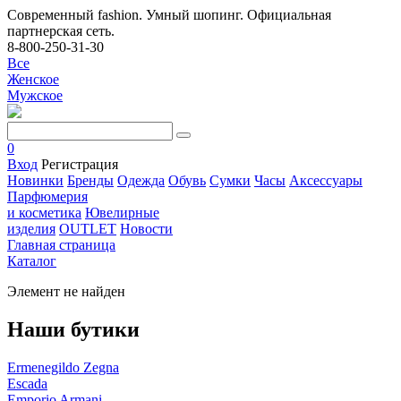
Современный fashion. Умный шопинг. Официальная
партнерская сеть.
8-800-250-31-30
Все
Женское
Мужское
0
Вход
Регистрация
Новинки
Бренды
Одежда
Обувь
Сумки
Часы
Аксессуары
Парфюмерия
и косметика
Ювелирные
изделия
OUTLET
Новости
Главная страница
Каталог
Элемент не найден
Наши бутики
Ermenegildo Zegna
Escada
Emporio Armani