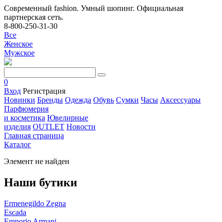
Современный fashion. Умный шопинг. Официальная
партнерская сеть.
8-800-250-31-30
Все
Женское
Мужское
0
Вход
Регистрация
Новинки
Бренды
Одежда
Обувь
Сумки
Часы
Аксессуары
Парфюмерия
и косметика
Ювелирные
изделия
OUTLET
Новости
Главная страница
Каталог
Элемент не найден
Наши бутики
Ermenegildo Zegna
Escada
Emporio Armani