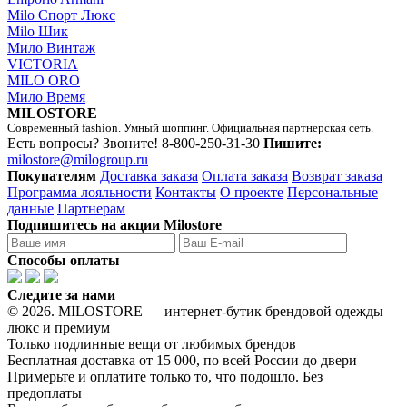
Milo Спорт Люкс
Milo Шик
Мило Винтаж
VICTORIA
MILO ORO
Мило Время
MILOSTORE
Современный fashion. Умный шоппинг. Официальная партнерская сеть.
Есть вопросы? Звоните!
8-800-250-31-30
Пишите:
milostore@milogroup.ru
Покупателям
Доставка заказа
Оплата заказа
Возврат заказа
Программа лояльности
Контакты
О проекте
Персональные
данные
Партнерам
Подпишитесь на акции Milostore
Способы оплаты
Следите за нами
© 2026. MILOSTORE — интернет-бутик брендовой одежды
люкс и премиум
Только подлинные вещи от любимых брендов
Бесплатная доставка от 15 000, по всей России до двери
Примерьте и оплатите только то, что подошло. Без
предоплаты