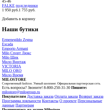
45-46
FALKE
подследники
1 950 руб.
1 755 руб.
Добавить в корзину
Наши бутики
Ermenegildo Zegna
Escada
Emporio Armani
Milo Спорт Люкс
Milo Шик
Мило Винтаж
VICTORIA
MILO ORO
Мило Время
MILOSTORE
Современный fashion. Умный шоппинг. Официальная партнерская сеть.
Есть вопросы? Звоните!
8-800-250-31-30
Пишите:
milostore@milogroup.ru
Покупателям
Доставка заказа
Оплата заказа
Возврат заказа
Программа лояльности
Контакты
О проекте
Персональные
данные
Партнерам
Подпишитесь на акции Milostore