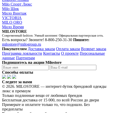
Milo Спорт Люкс
Milo Шик
Мило Винтаж
VICTORIA
MILO ORO
Мило Время
MILOSTORE
Современный fashion. Умный шоппинг. Официальная партнерская сеть.
Есть вопросы? Звоните!
8-800-250-31-30
Пишите:
milostore@milogroup.ru
Покупателям
Доставка заказа
Оплата заказа
Возврат заказа
Программа лояльности
Контакты
О проекте
Персональные
данные
Партнерам
Подпишитесь на акции Milostore
Способы оплаты
Следите за нами
© 2026. MILOSTORE — интернет-бутик брендовой одежды
люкс и премиум
Только подлинные вещи от любимых брендов
Бесплатная доставка от 15 000, по всей России до двери
Примерьте и оплатите только то, что подошло. Без
предоплаты