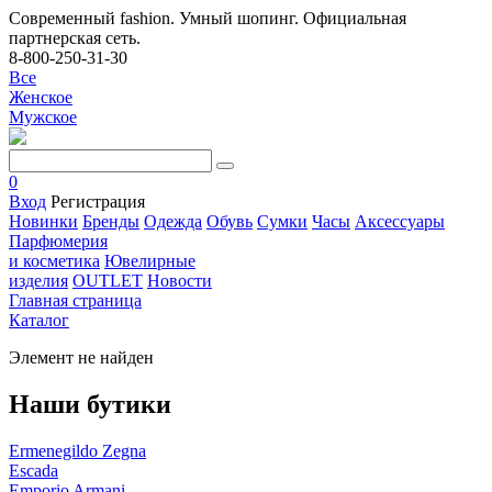
Современный fashion. Умный шопинг. Официальная
партнерская сеть.
8-800-250-31-30
Все
Женское
Мужское
0
Вход
Регистрация
Новинки
Бренды
Одежда
Обувь
Сумки
Часы
Аксессуары
Парфюмерия
и косметика
Ювелирные
изделия
OUTLET
Новости
Главная страница
Каталог
Элемент не найден
Наши бутики
Ermenegildo Zegna
Escada
Emporio Armani