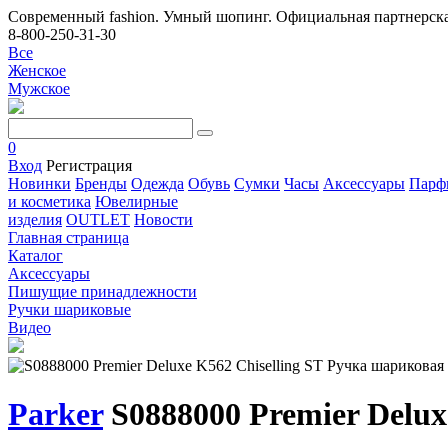
Современный fashion. Умный шопинг. Официальная партнерска
8-800-250-31-30
Все
Женское
Мужское
0
Вход
Регистрация
Новинки
Бренды
Одежда
Обувь
Сумки
Часы
Аксессуары
Парф
и косметика
Ювелирные
изделия
OUTLET
Новости
Главная страница
Каталог
Аксессуары
Пишущие принадлежности
Ручки шариковые
Видео
Parker
S0888000 Premier Delux