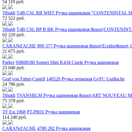
54 110 руб.
Tibaldi
T4B CSL RB WHT Ручка шариковая "CONTENINTAL S
72 522 руб.
Tibaldi
T4B CSL BP B BK Ручка шариковая &quot;CONTENINT
62 220 руб.
CARANd'ACHE
890 377 Ручка шариковая &quot;Ecridor&quot; 
21 675 руб.
Parker
S0808180 Sonnet Slim K434 Cisele Ручка шариковая
25 040 руб.
Graf von Faber-Castell
146520 Ручка перьевая GvFC Guilloche
24 786 руб.
Tibaldi
TSANSBLM Ручка шариковая &quot;ART NOUVEAU 
75 378 руб.
TF Est.1968
PT-PR01 Ручка шариковая
114 240 руб.
CARANd'ACHE
4789 282 Ручка шариковая