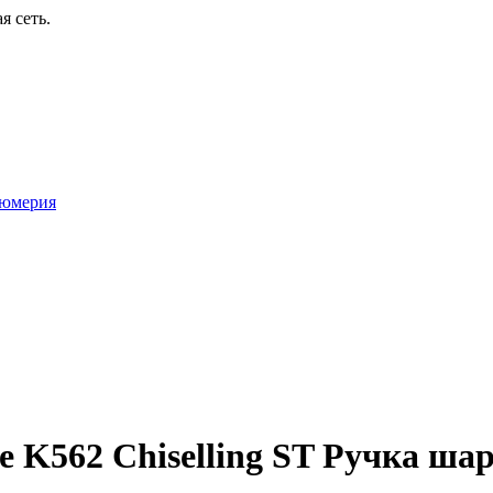
я сеть.
юмерия
e K562 Chiselling ST Ручка ша