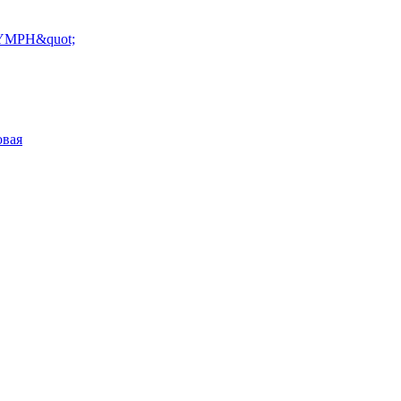
YMPH&quot;
овая