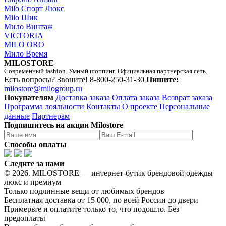
Milo Спорт Люкс
Milo Шик
Мило Винтаж
VICTORIA
MILO ORO
Мило Время
MILOSTORE
Современный fashion. Умный шоппинг. Официальная партнерская сеть.
Есть вопросы? Звоните!
8-800-250-31-30
Пишите:
milostore@milogroup.ru
Покупателям
Доставка заказа
Оплата заказа
Возврат заказа
Программа лояльности
Контакты
О проекте
Персональные
данные
Партнерам
Подпишитесь на акции Milostore
Способы оплаты
Следите за нами
© 2026. MILOSTORE — интернет-бутик брендовой одежды
люкс и премиум
Только подлинные вещи от любимых брендов
Бесплатная доставка от 15 000, по всей России до двери
Примерьте и оплатите только то, что подошло. Без
предоплаты