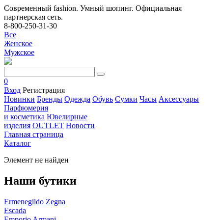
Современный fashion. Умный шопинг. Официальная
партнерская сеть.
8-800-250-31-30
Все
Женское
Мужское
0
Вход
Регистрация
Новинки
Бренды
Одежда
Обувь
Сумки
Часы
Аксессуары
Парфюмерия
и косметика
Ювелирные
изделия
OUTLET
Новости
Главная страница
Каталог
Элемент не найден
Наши бутики
Ermenegildo Zegna
Escada
Emporio Armani