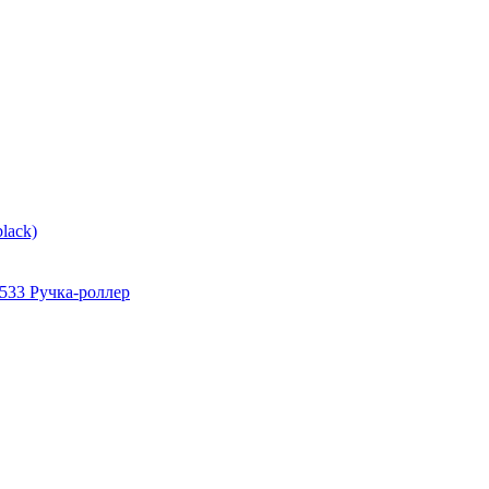
lack)
 T533 Ручка-роллер