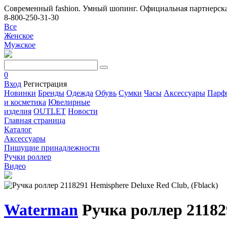
Современный fashion. Умный шопинг. Официальная партнерска
8-800-250-31-30
Все
Женское
Мужское
0
Вход
Регистрация
Новинки
Бренды
Одежда
Обувь
Сумки
Часы
Аксессуары
Парф
и косметика
Ювелирные
изделия
OUTLET
Новости
Главная страница
Каталог
Аксессуары
Пишущие принадлежности
Ручки роллер
Видео
Waterman
Ручка роллер 211829