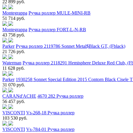
22 899 руб.
Montegrappa
Ручка роллер MULE-MINI-RB
51 714 руб.
Montegrappa
Ручка роллер FORT-L-N-RB
43 758 руб.
Parker
Ручка роллер 2119786 Sonnet Metal$Black GT, (Fblack)
21 726 руб.
Waterman
Ручка роллер 2118291 Hemisphere Deluxe Red Club, (Fb
11 628 руб.
Parker
1930258 Sonnet Special Edition 2015 Contorn Black Cisele
31 070 руб.
CARANd'ACHE
4670 282 Ручка роллер
56 457 руб.
VISCONTI
Vs-268-18 Ручка роллер
103 530 руб.
VISCONTI
Vs-784-01 Ручка роллер