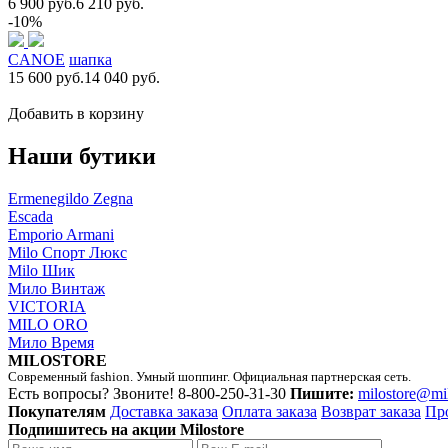
6 900 руб.
6 210 руб.
-10%
CANOE
шапка
15 600 руб.
14 040 руб.
Добавить в корзину
Наши бутики
Ermenegildo Zegna
Escada
Emporio Armani
Milo Спорт Люкс
Milo Шик
Мило Винтаж
VICTORIA
MILO ORO
Мило Время
MILOSTORE
Современный fashion. Умный шоппинг. Официальная партнерская сеть.
Есть вопросы? Звоните!
8-800-250-31-30
Пишите:
milostore@mi
Покупателям
Доставка заказа
Оплата заказа
Возврат заказа
Пр
Подпишитесь на акции Milostore