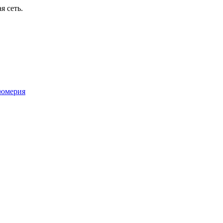
я сеть.
юмерия