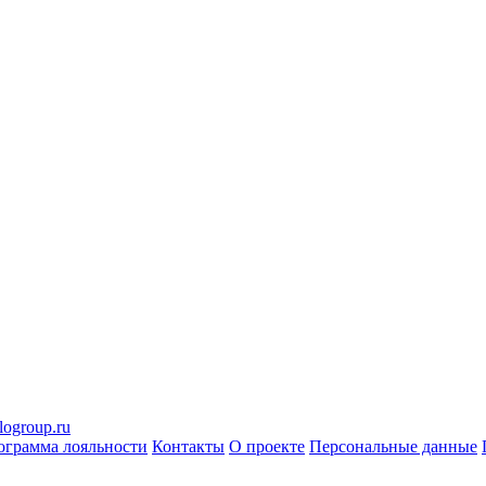
logroup.ru
ограмма лояльности
Контакты
О проекте
Персональные данные