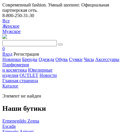
Современный fashion. Умный шопинг. Официальная
партнерская сеть.
8-800-250-31-30
Все
Женское
Мужское
0
Вход
Регистрация
Новинки
Бренды
Одежда
Обувь
Сумки
Часы
Аксессуары
Парфюмерия
и косметика
Ювелирные
изделия
OUTLET
Новости
Главная страница
Каталог
Элемент не найден
Наши бутики
Ermenegildo Zegna
Escada
Emporio Armani