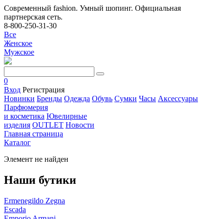
Современный fashion. Умный шопинг. Официальная
партнерская сеть.
8-800-250-31-30
Все
Женское
Мужское
0
Вход
Регистрация
Новинки
Бренды
Одежда
Обувь
Сумки
Часы
Аксессуары
Парфюмерия
и косметика
Ювелирные
изделия
OUTLET
Новости
Главная страница
Каталог
Элемент не найден
Наши бутики
Ermenegildo Zegna
Escada
Emporio Armani