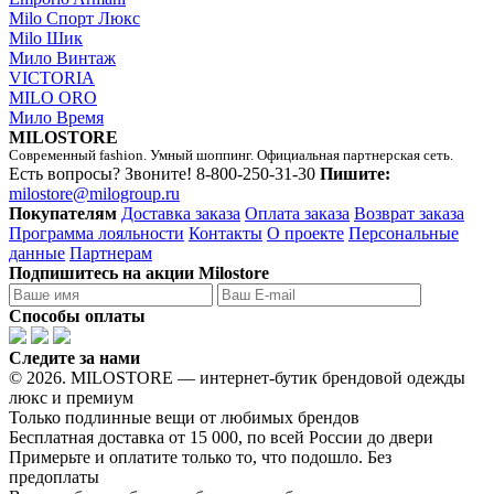
Milo Спорт Люкс
Milo Шик
Мило Винтаж
VICTORIA
MILO ORO
Мило Время
MILOSTORE
Современный fashion. Умный шоппинг. Официальная партнерская сеть.
Есть вопросы? Звоните!
8-800-250-31-30
Пишите:
milostore@milogroup.ru
Покупателям
Доставка заказа
Оплата заказа
Возврат заказа
Программа лояльности
Контакты
О проекте
Персональные
данные
Партнерам
Подпишитесь на акции Milostore
Способы оплаты
Следите за нами
© 2026. MILOSTORE — интернет-бутик брендовой одежды
люкс и премиум
Только подлинные вещи от любимых брендов
Бесплатная доставка от 15 000, по всей России до двери
Примерьте и оплатите только то, что подошло. Без
предоплаты