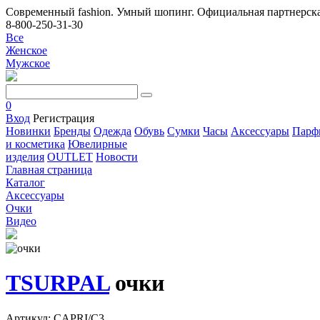
Современный fashion. Умный шопинг. Официальная партнерска
8-800-250-31-30
Все
Женское
Мужское
0
Вход
Регистрация
Новинки
Бренды
Одежда
Обувь
Сумки
Часы
Аксессуары
Парф
и косметика
Ювелирные
изделия
OUTLET
Новости
Главная страница
Каталог
Аксессуары
Очки
Видео
TSURPAL
очки
Артикул: CAPRI/C3