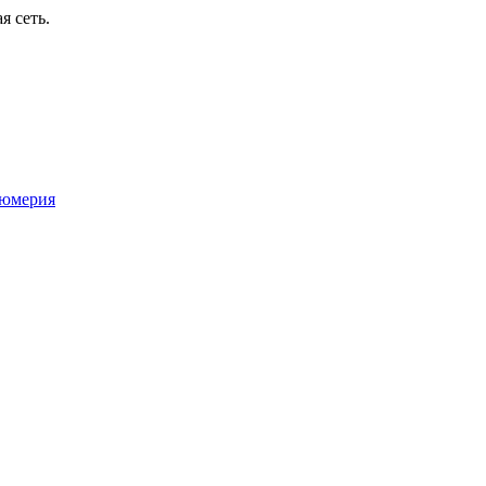
я сеть.
юмерия