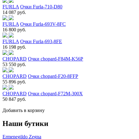
FURLA
Очки Furla-710-D80
14 087 руб.
FURLA
Очки Furla-693V-8FC
16 800 руб.
FURLA
Очки Furla-693-8FE
16 198 руб.
CHOPARD
Очки chopard-F84M-K56P
53 550 руб.
CHOPARD
Очки chopard-F20-8FFP
55 896 руб.
CHOPARD
Очки chopard-F72M-300X
50 847 руб.
Добавить в корзину
Наши бутики
Ermenegildo Zegna