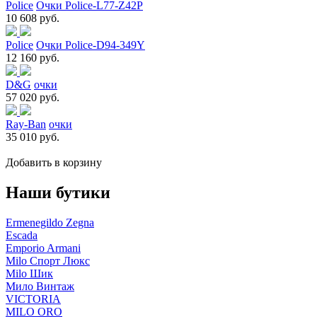
Police
Очки Police-L77-Z42P
10 608 руб.
Police
Очки Police-D94-349Y
12 160 руб.
D&G
очки
57 020 руб.
Ray-Ban
очки
35 010 руб.
Добавить в корзину
Наши бутики
Ermenegildo Zegna
Escada
Emporio Armani
Milo Спорт Люкс
Milo Шик
Мило Винтаж
VICTORIA
MILO ORO