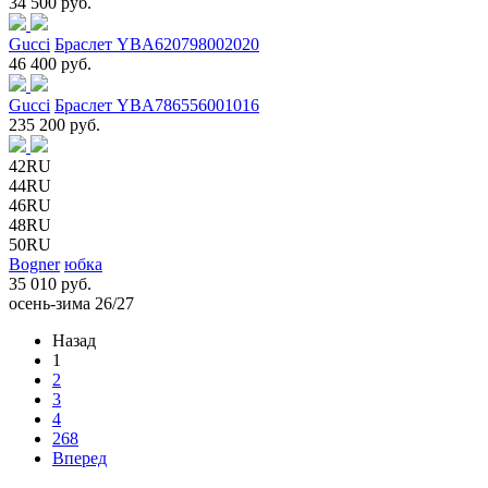
34 500 руб.
Gucci
Браслет YBA620798002020
46 400 руб.
Gucci
Браслет YBA786556001016
235 200 руб.
42RU
44RU
46RU
48RU
50RU
Bogner
юбка
35 010 руб.
осень-зима 26/27
Назад
1
2
3
4
268
Вперед