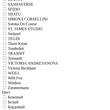
SASHAVERSE
SFIZIO
SHATU
SIMONA CORSELLINI
Soroka On Course
ST. JAMES STUDIO
Stefanel
TEGIN
Thom Krom
Tombolini
TRANSIT
Trussardi
VICTORIA ANDREYANOVA
Victoria Beckham
WEILL
Wild Fox
Windsor
Zimmermann
Цвет
Бежевый
Белый
Бордовый