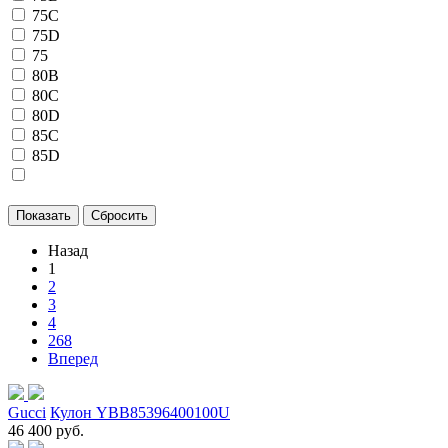
75C
75D
75
80B
80C
80D
85C
85D
Назад
1
2
3
4
268
Вперед
Gucci
Кулон YBB85396400100U
46 400 руб.