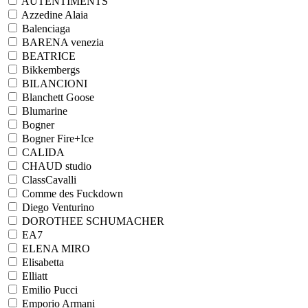
AUTENTIMENTS
Azzedine Alaia
Balenciaga
BARENA venezia
BEATRICE
Bikkembergs
BILANCIONI
Blanchett Goose
Blumarine
Bogner
Bogner Fire+Ice
CALIDA
CHAUD studio
ClassCavalli
Comme des Fuckdown
Diego Venturino
DOROTHEE SCHUMACHER
EA7
ELENA MIRO
Elisabetta
Elliatt
Emilio Pucci
Emporio Armani