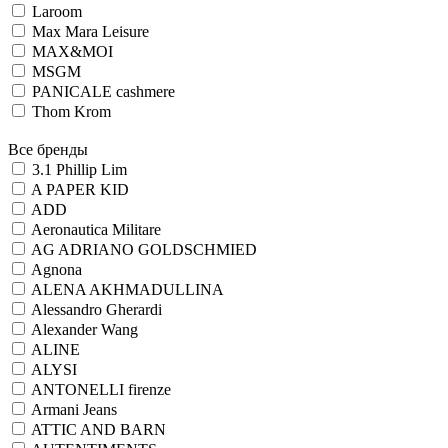
Laroom
Max Mara Leisure
MAX&MOI
MSGM
PANICALE cashmere
Thom Krom
Все бренды
3.1 Phillip Lim
A PAPER KID
ADD
Aeronautica Militare
AG ADRIANO GOLDSCHMIED
Agnona
ALENA AKHMADULLINA
Alessandro Gherardi
Alexander Wang
ALINE
ALYSI
ANTONELLI firenze
Armani Jeans
ATTIC AND BARN