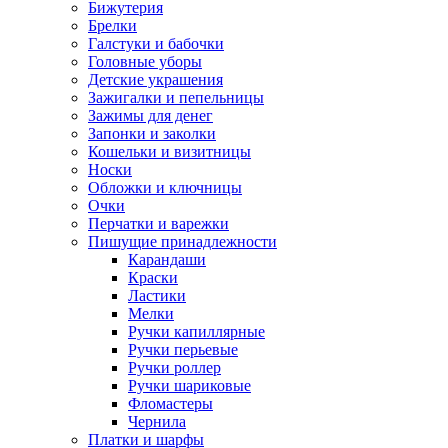
Бижутерия
Брелки
Галстуки и бабочки
Головные уборы
Детские украшения
Зажигалки и пепельницы
Зажимы для денег
Запонки и заколки
Кошельки и визитницы
Носки
Обложки и ключницы
Очки
Перчатки и варежки
Пишущие принадлежности
Карандаши
Краски
Ластики
Мелки
Ручки капиллярные
Ручки перьевые
Ручки роллер
Ручки шариковые
Фломастеры
Чернила
Платки и шарфы