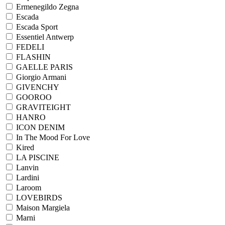
Ermenegildo Zegna
Escada
Escada Sport
Essentiel Antwerp
FEDELI
FLASHIN
GAELLE PARIS
Giorgio Armani
GIVENCHY
GOOROO
GRAVITEIGHT
HANRO
ICON DENIM
In The Mood For Love
Kired
LA PISCINE
Lanvin
Lardini
Laroom
LOVEBIRDS
Maison Margiela
Marni