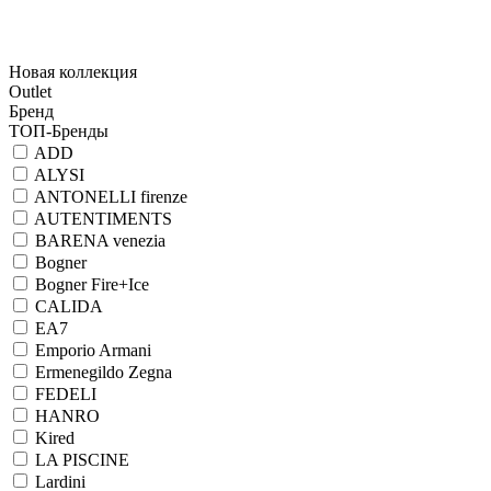
Новая коллекция
Outlet
Бренд
ТОП-Бренды
ADD
ALYSI
ANTONELLI firenze
AUTENTIMENTS
BARENA venezia
Bogner
Bogner Fire+Ice
CALIDA
EA7
Emporio Armani
Ermenegildo Zegna
FEDELI
HANRO
Kired
LA PISCINE
Lardini