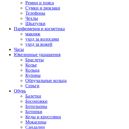
Ремни и пояса
Сумки и рюкзаки
Телефоны
Чехлы
Шкатулки
Парфюмерия и косметика
макияж
уход за волосами
уход за кожей
Часы
Ювелирные украшения
Браслеты
Колье
Кольца
Кулоны
Обручальные кольца
Серьги
Обувь
Балетки
Босоножки
Ботильоны
Ботинки
Кеды и кроссовки
Мокасины
Сандалии