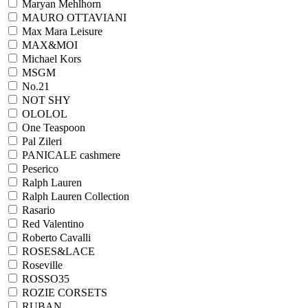
Maryan Mehlhorn
MAURO OTTAVIANI
Max Mara Leisure
MAX&MOI
Michael Kors
MSGM
No.21
NOT SHY
OLOLOL
One Teaspoon
Pal Zileri
PANICALE cashmere
Peserico
Ralph Lauren
Ralph Lаuren Collection
Rasario
Red Valentino
Roberto Cavalli
ROSES&LACE
Roseville
ROSSO35
ROZIE CORSETS
RUBAN