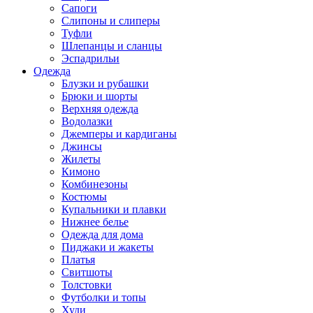
Сапоги
Слипоны и слиперы
Туфли
Шлепанцы и сланцы
Эспадрильи
Одежда
Блузки и рубашки
Брюки и шорты
Верхняя одежда
Водолазки
Джемперы и кардиганы
Джинсы
Жилеты
Кимоно
Комбинезоны
Костюмы
Купальники и плавки
Нижнее белье
Одежда для дома
Пиджаки и жакеты
Платья
Свитшоты
Толстовки
Футболки и топы
Худи