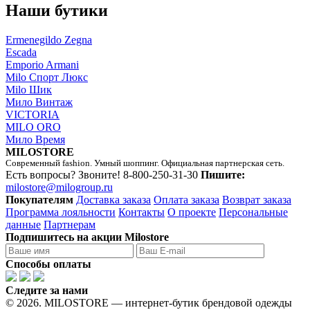
Наши бутики
Ermenegildo Zegna
Escada
Emporio Armani
Milo Спорт Люкс
Milo Шик
Мило Винтаж
VICTORIA
MILO ORO
Мило Время
MILOSTORE
Современный fashion. Умный шоппинг. Официальная партнерская сеть.
Есть вопросы? Звоните!
8-800-250-31-30
Пишите:
milostore@milogroup.ru
Покупателям
Доставка заказа
Оплата заказа
Возврат заказа
Программа лояльности
Контакты
О проекте
Персональные
данные
Партнерам
Подпишитесь на акции Milostore
Способы оплаты
Следите за нами
© 2026. MILOSTORE — интернет-бутик брендовой одежды