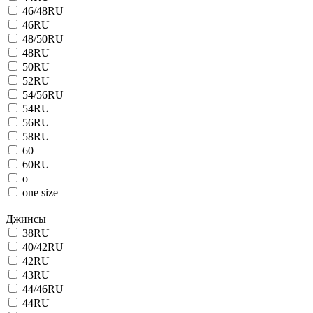
46/48RU
46RU
48/50RU
48RU
50RU
52RU
54/56RU
54RU
56RU
58RU
60
60RU
o
one size
Джинсы
38RU
40/42RU
42RU
43RU
44/46RU
44RU