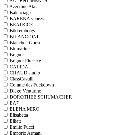
AUTENTIMENTS
Azzedine Alaia
Balenciaga
BARENA venezia
BEATRICE
Bikkembergs
BILANCIONI
Blanchett Goose
Blumarine
Bogner
Bogner Fire+Ice
CALIDA
CHAUD studio
ClassCavalli
Comme des Fuckdown
Diego Venturino
DOROTHEE SCHUMACHER
EA7
ELENA MIRO
Elisabetta
Elliatt
Emilio Pucci
Emporio Armani