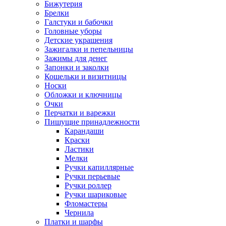
Бижутерия
Брелки
Галстуки и бабочки
Головные уборы
Детские украшения
Зажигалки и пепельницы
Зажимы для денег
Запонки и заколки
Кошельки и визитницы
Носки
Обложки и ключницы
Очки
Перчатки и варежки
Пишущие принадлежности
Карандаши
Краски
Ластики
Мелки
Ручки капиллярные
Ручки перьевые
Ручки роллер
Ручки шариковые
Фломастеры
Чернила
Платки и шарфы