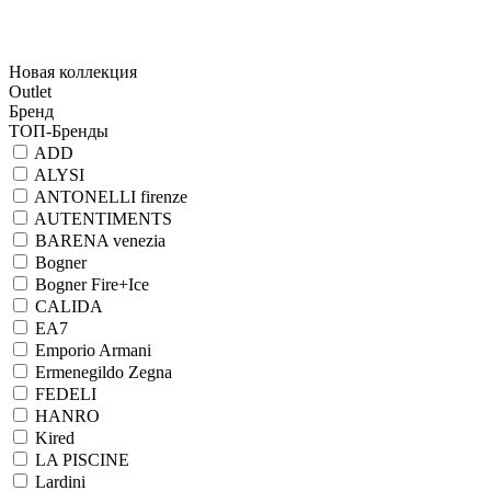
Новая коллекция
Outlet
Бренд
ТОП-Бренды
ADD
ALYSI
ANTONELLI firenze
AUTENTIMENTS
BARENA venezia
Bogner
Bogner Fire+Ice
CALIDA
EA7
Emporio Armani
Ermenegildo Zegna
FEDELI
HANRO
Kired
LA PISCINE
Lardini