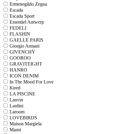
Ermenegildo Zegna
Escada
Escada Sport
Essentiel Antwerp
FEDELI
FLASHIN
GAELLE PARIS
Giorgio Armani
GIVENCHY
GOOROO
GRAVITEIGHT
HANRO
ICON DENIM
In The Mood For Love
Kired
LA PISCINE
Lanvin
Lardini
Laroom
LOVEBIRDS
Maison Margiela
Marni