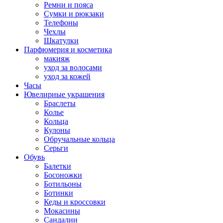
Ремни и пояса
Сумки и рюкзаки
Телефоны
Чехлы
Шкатулки
Парфюмерия и косметика
макияж
уход за волосами
уход за кожей
Часы
Ювелирные украшения
Браслеты
Колье
Кольца
Кулоны
Обручальные кольца
Серьги
Обувь
Балетки
Босоножки
Ботильоны
Ботинки
Кеды и кроссовки
Мокасины
Сандалии