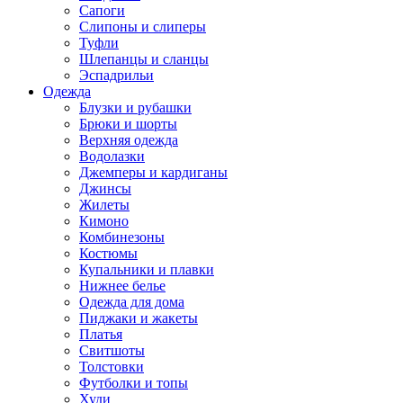
Сапоги
Слипоны и слиперы
Туфли
Шлепанцы и сланцы
Эспадрильи
Одежда
Блузки и рубашки
Брюки и шорты
Верхняя одежда
Водолазки
Джемперы и кардиганы
Джинсы
Жилеты
Кимоно
Комбинезоны
Костюмы
Купальники и плавки
Нижнее белье
Одежда для дома
Пиджаки и жакеты
Платья
Свитшоты
Толстовки
Футболки и топы
Худи