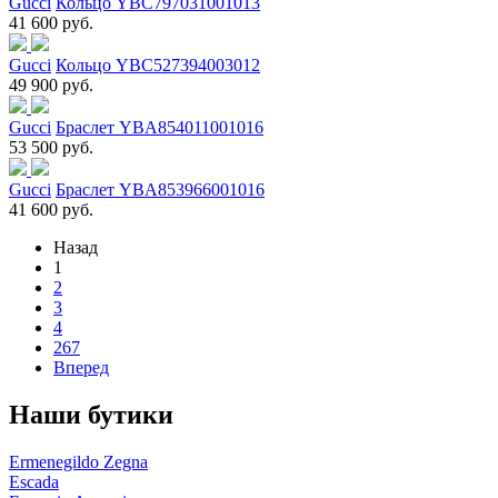
Gucci
Кольцо YBC797031001013
41 600 руб.
Gucci
Кольцо YBC527394003012
49 900 руб.
Gucci
Браслет YBA854011001016
53 500 руб.
Gucci
Браслет YBA853966001016
41 600 руб.
Назад
1
2
3
4
267
Вперед
Наши бутики
Ermenegildo Zegna
Escada