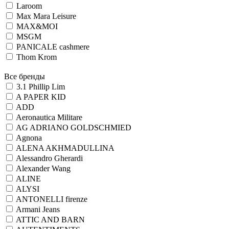
Laroom
Max Mara Leisure
MAX&MOI
MSGM
PANICALE cashmere
Thom Krom
Все бренды
3.1 Phillip Lim
A PAPER KID
ADD
Aeronautica Militare
AG ADRIANO GOLDSCHMIED
Agnona
ALENA AKHMADULLINA
Alessandro Gherardi
Alexander Wang
ALINE
ALYSI
ANTONELLI firenze
Armani Jeans
ATTIC AND BARN