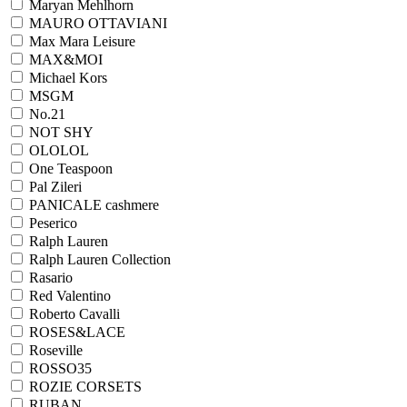
Maryan Mehlhorn
MAURO OTTAVIANI
Max Mara Leisure
MAX&MOI
Michael Kors
MSGM
No.21
NOT SHY
OLOLOL
One Teaspoon
Pal Zileri
PANICALE cashmere
Peserico
Ralph Lauren
Ralph Lаuren Collection
Rasario
Red Valentino
Roberto Cavalli
ROSES&LACE
Roseville
ROSSO35
ROZIE CORSETS
RUBAN