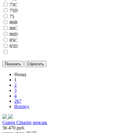
75C
75D
75
80B
80C
80D
85C
85D
Назад
1
2
3
4
267
Вперед
Gianni Chiarini
рюкзак
56 470 руб.