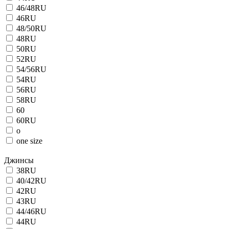
46/48RU
46RU
48/50RU
48RU
50RU
52RU
54/56RU
54RU
56RU
58RU
60
60RU
o
one size
Джинсы
38RU
40/42RU
42RU
43RU
44/46RU
44RU