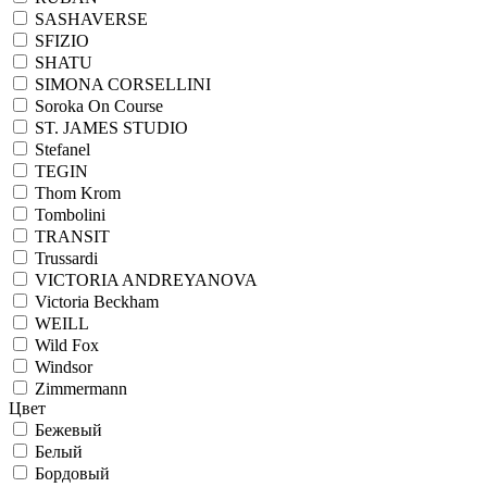
SASHAVERSE
SFIZIO
SHATU
SIMONA CORSELLINI
Soroka On Course
ST. JAMES STUDIO
Stefanel
TEGIN
Thom Krom
Tombolini
TRANSIT
Trussardi
VICTORIA ANDREYANOVA
Victoria Beckham
WEILL
Wild Fox
Windsor
Zimmermann
Цвет
Бежевый
Белый
Бордовый