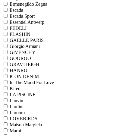
Ermenegildo Zegna
Escada
Escada Sport
Essentiel Antwerp
FEDELI
FLASHIN
GAELLE PARIS
Giorgio Armani
GIVENCHY
GOOROO
GRAVITEIGHT
HANRO
ICON DENIM
In The Mood For Love
Kired
LA PISCINE
Lanvin
Lardini
Laroom
LOVEBIRDS
Maison Margiela
Marni