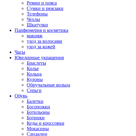
Ремни и пояса
Сумки и рюкзаки
Телефоны
Чехлы
Шкатулки
Парфюмерия и косметика
макияж
уход за волосами
уход за кожей
Часы
Ювелирные украшения
Браслеты
Колье
Кольца
Кулоны
Обручальные кольца
Серьги
Обувь
Балетки
Босоножки
Ботильоны
Ботинки
Кеды и кроссовки
Мокасины
Сандалии