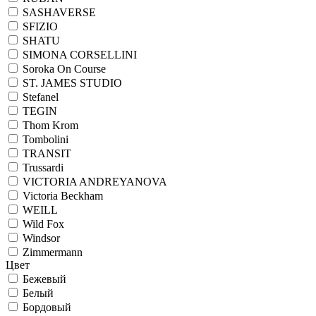
SASHAVERSE
SFIZIO
SHATU
SIMONA CORSELLINI
Soroka On Course
ST. JAMES STUDIO
Stefanel
TEGIN
Thom Krom
Tombolini
TRANSIT
Trussardi
VICTORIA ANDREYANOVA
Victoria Beckham
WEILL
Wild Fox
Windsor
Zimmermann
Цвет
Бежевый
Белый
Бордовый