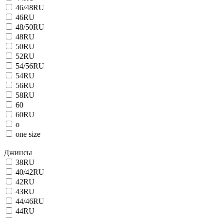
46/48RU
46RU
48/50RU
48RU
50RU
52RU
54/56RU
54RU
56RU
58RU
60
60RU
o
one size
Джинсы
38RU
40/42RU
42RU
43RU
44/46RU
44RU