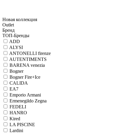
Новая коллекция
Outlet
Бренд
ТОП-Бренды
ADD
ALYSI
ANTONELLI firenze
AUTENTIMENTS
BARENA venezia
Bogner
Bogner Fire+Ice
CALIDA
EA7
Emporio Armani
Ermenegildo Zegna
FEDELI
HANRO
Kired
LA PISCINE
Lardini