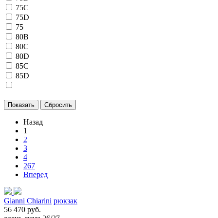
75C
75D
75
80B
80C
80D
85C
85D
Назад
1
2
3
4
267
Вперед
Gianni Chiarini
рюкзак
56 470 руб.