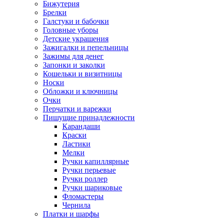
Бижутерия
Брелки
Галстуки и бабочки
Головные уборы
Детские украшения
Зажигалки и пепельницы
Зажимы для денег
Запонки и заколки
Кошельки и визитницы
Носки
Обложки и ключницы
Очки
Перчатки и варежки
Пишущие принадлежности
Карандаши
Краски
Ластики
Мелки
Ручки капиллярные
Ручки перьевые
Ручки роллер
Ручки шариковые
Фломастеры
Чернила
Платки и шарфы