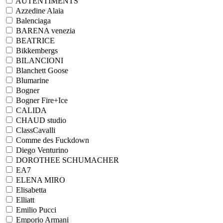
AUTENTIMENTS
Azzedine Alaia
Balenciaga
BARENA venezia
BEATRICE
Bikkembergs
BILANCIONI
Blanchett Goose
Blumarine
Bogner
Bogner Fire+Ice
CALIDA
CHAUD studio
ClassCavalli
Comme des Fuckdown
Diego Venturino
DOROTHEE SCHUMACHER
EA7
ELENA MIRO
Elisabetta
Elliatt
Emilio Pucci
Emporio Armani