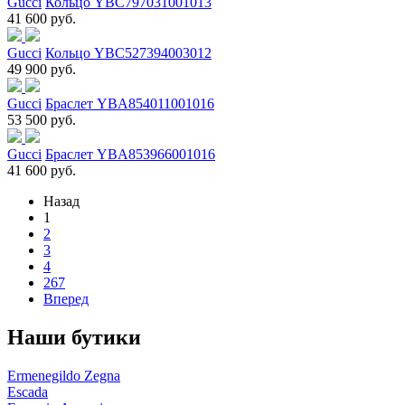
Gucci
Кольцо YBC797031001013
41 600 руб.
Gucci
Кольцо YBC527394003012
49 900 руб.
Gucci
Браслет YBA854011001016
53 500 руб.
Gucci
Браслет YBA853966001016
41 600 руб.
Назад
1
2
3
4
267
Вперед
Наши бутики
Ermenegildo Zegna
Escada