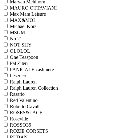
Maryan Mehlhorn
MAURO OTTAVIANI
Max Mara Leisure
MAX&MOI
Michael Kors
MSGM
No.21
NOT SHY
OLOLOL
One Teaspoon
Pal Zileri
PANICALE cashmere
Peserico
Ralph Lauren
Ralph Lаuren Collection
Rasario
Red Valentino
Roberto Cavalli
ROSES&LACE
Roseville
ROSSO35
ROZIE CORSETS
RUBAN