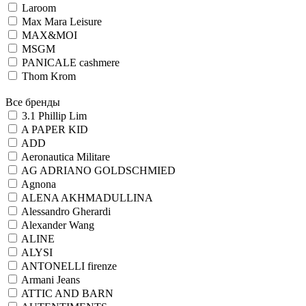
Laroom
Max Mara Leisure
MAX&MOI
MSGM
PANICALE cashmere
Thom Krom
Все бренды
3.1 Phillip Lim
A PAPER KID
ADD
Aeronautica Militare
AG ADRIANO GOLDSCHMIED
Agnona
ALENA AKHMADULLINA
Alessandro Gherardi
Alexander Wang
ALINE
ALYSI
ANTONELLI firenze
Armani Jeans
ATTIC AND BARN