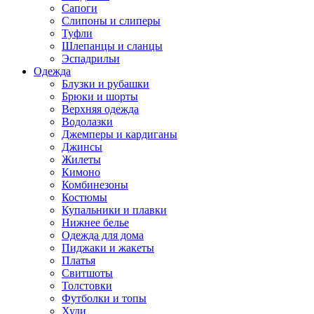
Сапоги
Слипоны и слиперы
Туфли
Шлепанцы и сланцы
Эспадрильи
Одежда
Блузки и рубашки
Брюки и шорты
Верхняя одежда
Водолазки
Джемперы и кардиганы
Джинсы
Жилеты
Кимоно
Комбинезоны
Костюмы
Купальники и плавки
Нижнее белье
Одежда для дома
Пиджаки и жакеты
Платья
Свитшоты
Толстовки
Футболки и топы
Худи