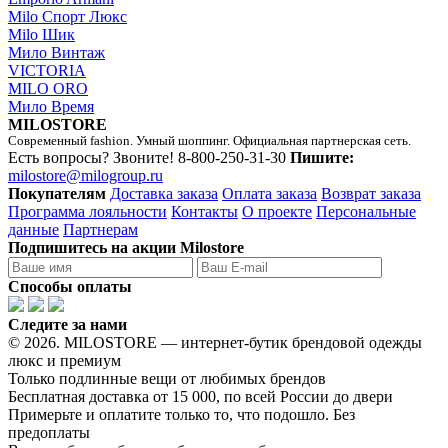
Milo Спорт Люкс
Milo Шик
Мило Винтаж
VICTORIA
MILO ORO
Мило Время
MILOSTORE
Современный fashion. Умный шоппинг. Официальная партнерская сеть.
Есть вопросы? Звоните!
8-800-250-31-30
Пишите:
milostore@milogroup.ru
Покупателям
Доставка заказа
Оплата заказа
Возврат заказа
Программа лояльности
Контакты
О проекте
Персональные
данные
Партнерам
Подпишитесь на акции Milostore
Способы оплаты
Следите за нами
© 2026. MILOSTORE — интернет-бутик брендовой одежды
люкс и премиум
Только подлинные вещи от любимых брендов
Бесплатная доставка от 15 000, по всей России до двери
Примерьте и оплатите только то, что подошло. Без
предоплаты