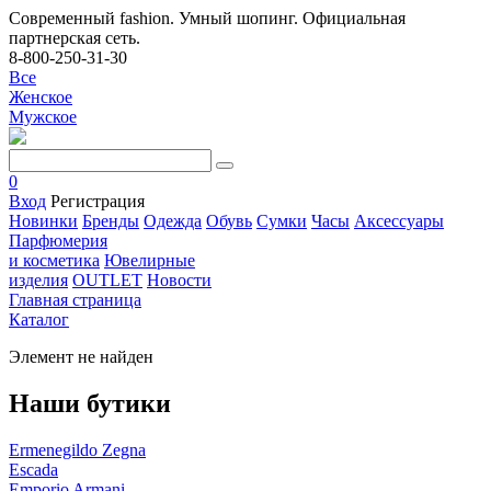
Современный fashion. Умный шопинг. Официальная
партнерская сеть.
8-800-250-31-30
Все
Женское
Мужское
0
Вход
Регистрация
Новинки
Бренды
Одежда
Обувь
Сумки
Часы
Аксессуары
Парфюмерия
и косметика
Ювелирные
изделия
OUTLET
Новости
Главная страница
Каталог
Элемент не найден
Наши бутики
Ermenegildo Zegna
Escada
Emporio Armani