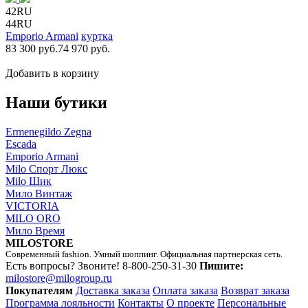
42RU
44RU
Emporio Armani
куртка
83 300 руб.
74 970 руб.
Добавить в корзину
Наши бутики
Ermenegildo Zegna
Escada
Emporio Armani
Milo Спорт Люкс
Milo Шик
Мило Винтаж
VICTORIA
MILO ORO
Мило Время
MILOSTORE
Современный fashion. Умный шоппинг. Официальная партнерская сеть.
Есть вопросы? Звоните!
8-800-250-31-30
Пишите:
milostore@milogroup.ru
Покупателям
Доставка заказа
Оплата заказа
Возврат заказа
Программа лояльности
Контакты
О проекте
Персональные