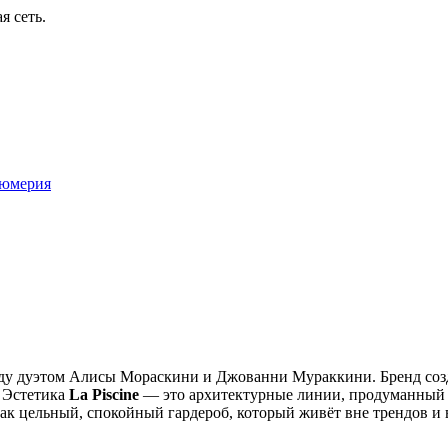
я сеть.
юмерия
ду дуэтом Алисы Мораскини и Джованни Мураккини. Бренд созд
. Эстетика
La Piscine
— это архитектурные линии, продуманный к
ак цельный, спокойный гардероб, который живёт вне трендов и 