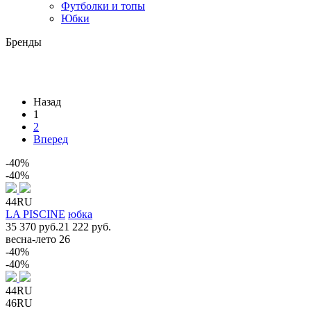
Футболки и топы
Юбки
Бренды
Назад
1
2
Вперед
-40%
-40%
44RU
LA PISCINE
юбка
35 370 руб.
21 222 руб.
весна-лето 26
-40%
-40%
44RU
46RU