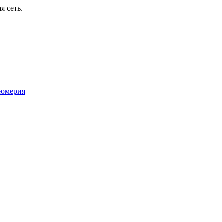
я сеть.
юмерия