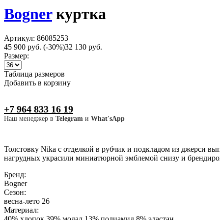
Bogner
куртка
Артикул: 86085253
45 900 руб.
(-30%)
32 130 руб.
Размер:
Таблица размеров
Добавить в корзину
+7 964 833 16 19
Наш менеджер в
Telegram
и
What'sApp
Толстовку Nika с отделкой в рубчик и подкладом из джерси в
нагрудных украсили миниатюрной эмблемой снизу и брендиро
Бренд:
Bogner
Сезон:
весна-лето 26
Материал:
40% хлопок 39% модал 13% полиамид 8% эластан