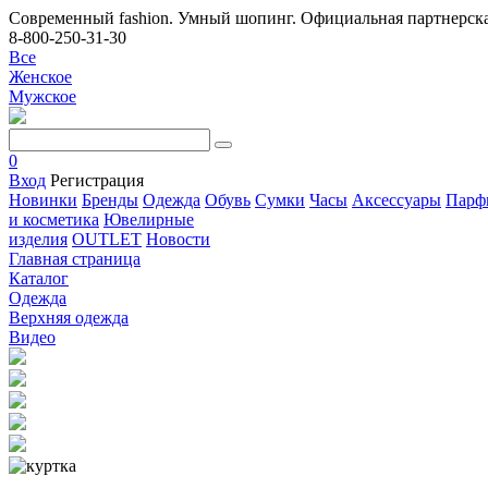
Современный fashion. Умный шопинг. Официальная партнерска
8-800-250-31-30
Все
Женское
Мужское
0
Вход
Регистрация
Новинки
Бренды
Одежда
Обувь
Сумки
Часы
Аксессуары
Парф
и косметика
Ювелирные
изделия
OUTLET
Новости
Главная страница
Каталог
Одежда
Верхняя одежда
Видео