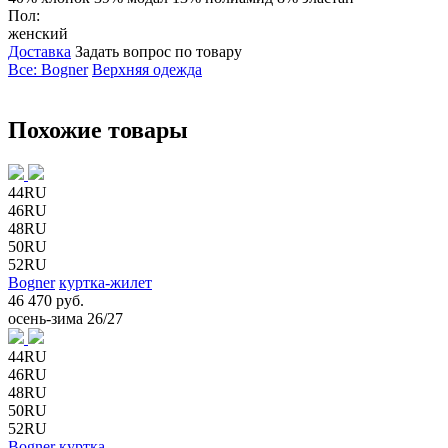
Пол:
женский
Доставка
Задать вопрос по товару
Все: Bogner
Верхняя одежда
Похожие товары
44RU
46RU
48RU
50RU
52RU
Bogner
куртка-жилет
46 470 руб.
осень-зима 26/27
44RU
46RU
48RU
50RU
52RU
Bogner
куртка