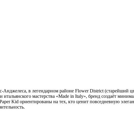
Анджелеса, в легендарном районе Flower District (старейший цве
тальянского мастерства «Made in Italy», бренд создаёт минима
aper Kid ориентированы на тех, кто ценит повседневную элегант
зительность.