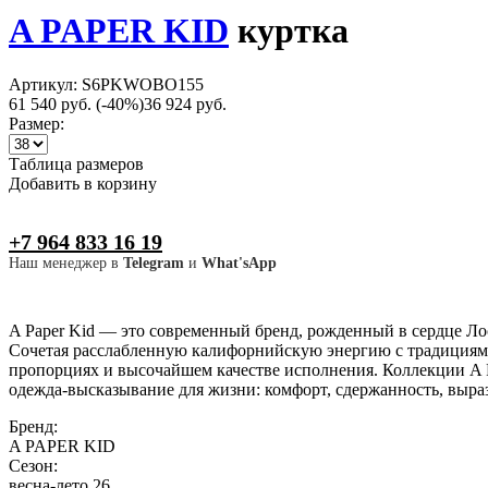
A PAPER KID
куртка
Артикул: S6PKWOBO155
61 540 руб.
(-40%)
36 924 руб.
Размер:
Таблица размеров
Добавить в корзину
+7 964 833 16 19
Наш менеджер в
Telegram
и
What'sApp
A Paper Kid — это современный бренд, рожденный в сердце Лос-
Сочетая расслабленную калифорнийскую энергию с традициями и
пропорциях и высочайшем качестве исполнения. Коллекции A P
одежда-высказывание для жизни: комфорт, сдержанность, выра
Бренд:
A PAPER KID
Сезон:
весна-лето 26