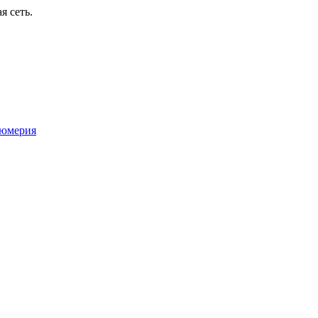
я сеть.
юмерия