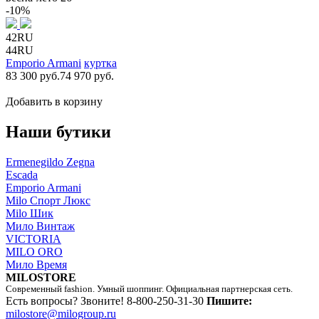
-10%
42RU
44RU
Emporio Armani
куртка
83 300 руб.
74 970 руб.
Добавить в корзину
Наши бутики
Ermenegildo Zegna
Escada
Emporio Armani
Milo Спорт Люкс
Milo Шик
Мило Винтаж
VICTORIA
MILO ORO
Мило Время
MILOSTORE
Современный fashion. Умный шоппинг. Официальная партнерская сеть.
Есть вопросы? Звоните!
8-800-250-31-30
Пишите:
milostore@milogroup.ru