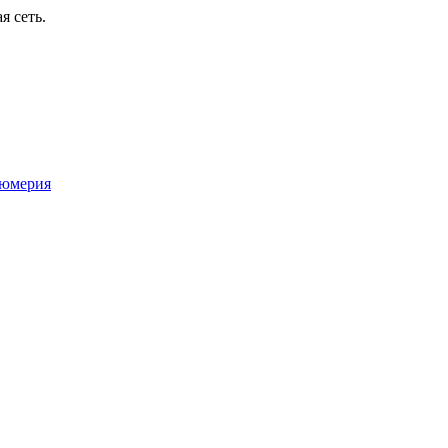
я сеть.
юмерия