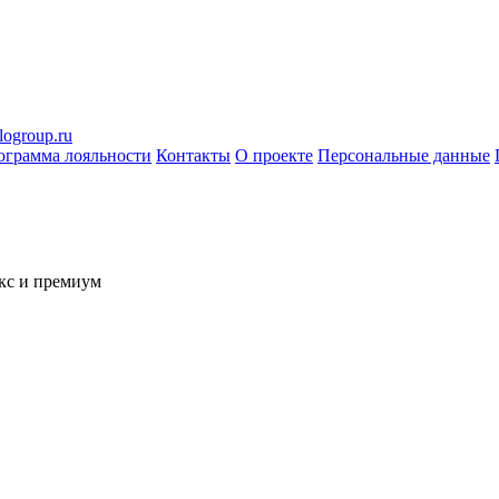
logroup.ru
ограмма лояльности
Контакты
О проекте
Персональные данные
кс и премиум