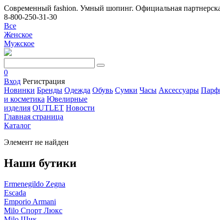
Современный fashion. Умный шопинг. Официальная партнерска
8-800-250-31-30
Все
Женское
Мужское
0
Вход
Регистрация
Новинки
Бренды
Одежда
Обувь
Сумки
Часы
Аксессуары
Парф
и косметика
Ювелирные
изделия
OUTLET
Новости
Главная страница
Каталог
Элемент не найден
Наши бутики
Ermenegildo Zegna
Escada
Emporio Armani
Milo Спорт Люкс
Milo Шик