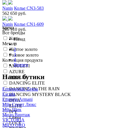
Nanis
Колье CN3-583
562 650 руб.
Nanis
Колье CN1-609
Бренд
206 910 руб.
Все бренды
Nanis
Назад
Металл
1
Желтое золото
2
3
Розовое золото
4
Коллекция продукта
Вперед
AMULETI
AZURE
Наши бутики
BOULES
DANCING ELITE
DANCING IN THE RAIN
Ermenegildo Zegna
Escada
DANCING MYSTERY BLACK
Emporio Armani
DIVA
Milo Спорт Люкс
ELITE
Milo Шик
IVY
Мило Винтаж
Libera
VICTORIA
LUCE
MILO ORO