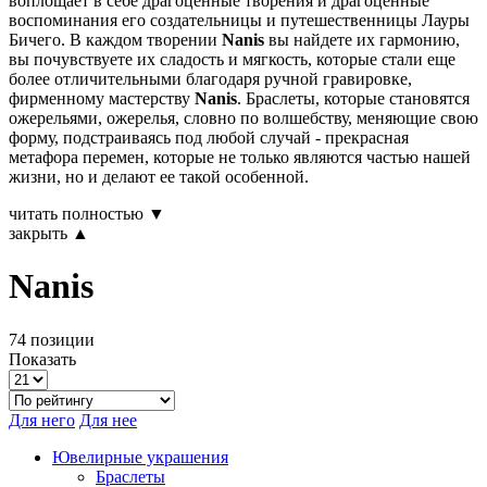
воплощает в себе драгоценные творения и драгоценные
воспоминания его создательницы и путешественницы Лауры
Бичего. В каждом творении
Nanis
вы найдете их гармонию,
вы почувствуете их сладость и мягкость, которые стали еще
более отличительными благодаря ручной гравировке,
фирменному мастерству
Nanis
. Браслеты, которые становятся
ожерельями, ожерелья, словно по волшебству, меняющие свою
форму, подстраиваясь под любой случай - прекрасная
метафора перемен, которые не только являются частью нашей
жизни, но и делают ее такой особенной.
читать полностью ▼
закрыть ▲
Nanis
74 позиции
Показать
Для него
Для нее
Ювелирные украшения
Браслеты