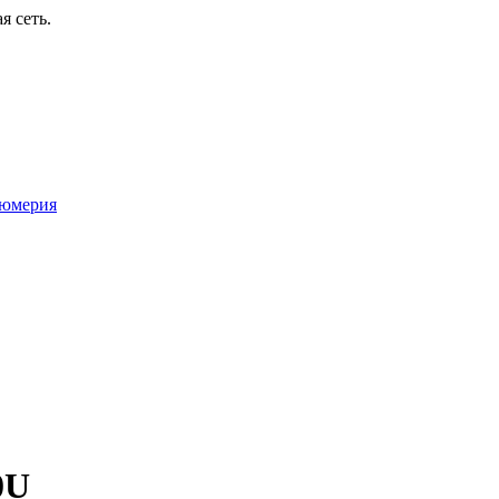
я сеть.
юмерия
0U