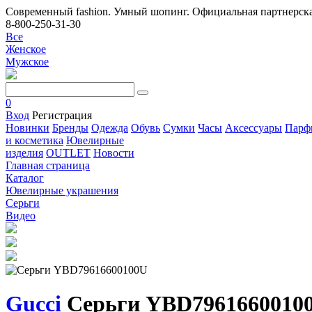
Современный fashion. Умный шопинг. Официальная партнерска
8-800-250-31-30
Все
Женское
Мужское
0
Вход
Регистрация
Новинки
Бренды
Одежда
Обувь
Сумки
Часы
Аксессуары
Парф
и косметика
Ювелирные
изделия
OUTLET
Новости
Главная страница
Каталог
Ювелирные украшения
Серьги
Видео
Gucci
Серьги YBD7961660010