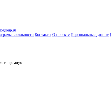
logroup.ru
ограмма лояльности
Контакты
О проекте
Персональные данные
кс и премиум