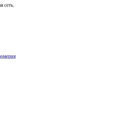
я сеть.
юмерия