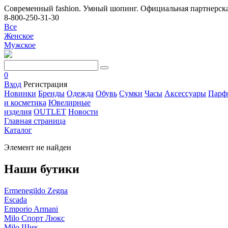
Современный fashion. Умный шопинг. Официальная партнерска
8-800-250-31-30
Все
Женское
Мужское
0
Вход
Регистрация
Новинки
Бренды
Одежда
Обувь
Сумки
Часы
Аксессуары
Парф
и косметика
Ювелирные
изделия
OUTLET
Новости
Главная страница
Каталог
Элемент не найден
Наши бутики
Ermenegildo Zegna
Escada
Emporio Armani
Milo Спорт Люкс
Milo Шик