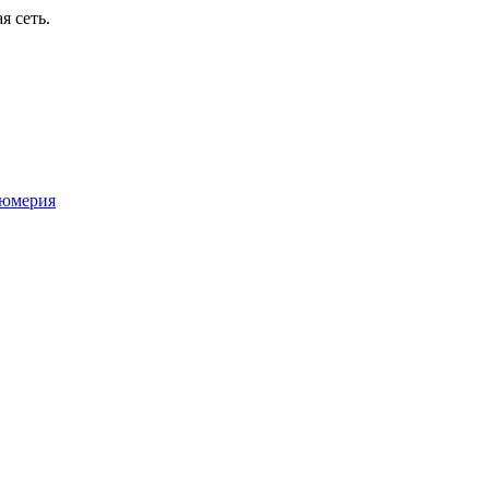
я сеть.
юмерия