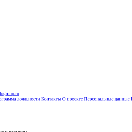
logroup.ru
ограмма лояльности
Контакты
О проекте
Персональные данные