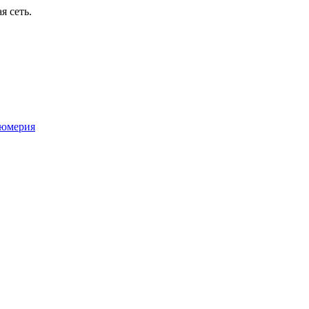
я сеть.
юмерия