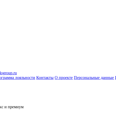
logroup.ru
ограмма лояльности
Контакты
О проекте
Персональные данные
кс и премиум