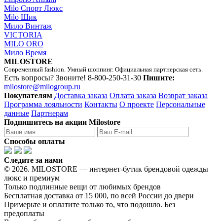
Milo Спорт Люкс
Milo Шик
Мило Винтаж
VICTORIA
MILO ORO
Мило Время
MILOSTORE
Современный fashion. Умный шоппинг. Официальная партнерская сеть.
Есть вопросы? Звоните!
8-800-250-31-30
Пишите:
milostore@milogroup.ru
Покупателям
Доставка заказа
Оплата заказа
Возврат заказа
Программа лояльности
Контакты
О проекте
Персональные
данные
Партнерам
Подпишитесь на акции Milostore
Способы оплаты
Следите за нами
© 2026. MILOSTORE — интернет-бутик брендовой одежды
люкс и премиум
Только подлинные вещи от любимых брендов
Бесплатная доставка от 15 000, по всей России до двери
Примерьте и оплатите только то, что подошло. Без
предоплаты