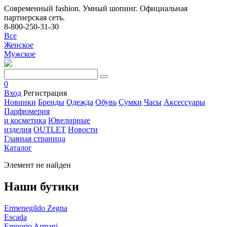
Современный fashion. Умный шопинг. Официальная
партнерская сеть.
8-800-250-31-30
Все
Женское
Мужское
0
Вход
Регистрация
Новинки
Бренды
Одежда
Обувь
Сумки
Часы
Аксессуары
Парфюмерия
и косметика
Ювелирные
изделия
OUTLET
Новости
Главная страница
Каталог
Элемент не найден
Наши бутики
Ermenegildo Zegna
Escada
Emporio Armani