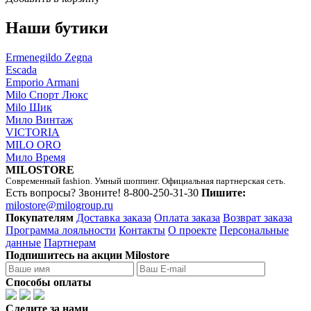
Наши бутики
Ermenegildo Zegna
Escada
Emporio Armani
Milo Спорт Люкс
Milo Шик
Мило Винтаж
VICTORIA
MILO ORO
Мило Время
MILOSTORE
Современный fashion. Умный шоппинг. Официальная партнерская сеть.
Есть вопросы? Звоните!
8-800-250-31-30
Пишите:
milostore@milogroup.ru
Покупателям
Доставка заказа
Оплата заказа
Возврат заказа
Программа лояльности
Контакты
О проекте
Персональные
данные
Партнерам
Подпишитесь на акции Milostore
Способы оплаты
Следите за нами