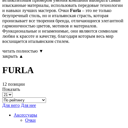
великолепным примером умения компании выбирать самые
изысканные материалы, использовать передовые технологии
и навыки лучших мастеров. Очки
Furla
– это не только
безупречный стиль, но и итальянская страсть, которая
пронизывает все творения бренда, отличающиеся элегантной
гармоничностью цветов, мотивов и материалов.
Функциональные и незаменимые, они являются символам
любви к красоте и качеству, благодаря которым весь мир
восхищается итальянским стилем.
читать полностью ▼
закрыть ▲
FURLA
12 позиции
Показать
Для него
Для нее
Аксессуары
Очки