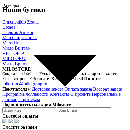
Размеры
Наши бутики
Ermenegildo Zegna
Escada
Emporio Armani
Milo Спорт Люкс
Milo Шик
Мило Винтаж
VICTORIA
MILO ORO
Мило Время
MILOSTORE
Современный fashion. Умный шоппинг. Официальная партнерская сеть.
Есть вопросы? Звоните!
8-800-250-31-30
Пишите:
milostore@milogroup.ru
Покупателям
Доставка заказа
Оплата заказа
Возврат заказа
Программа лояльности
Контакты
О проекте
Персональные
данные
Партнерам
Подпишитесь на акции Milostore
Способы оплаты
Следите за нами