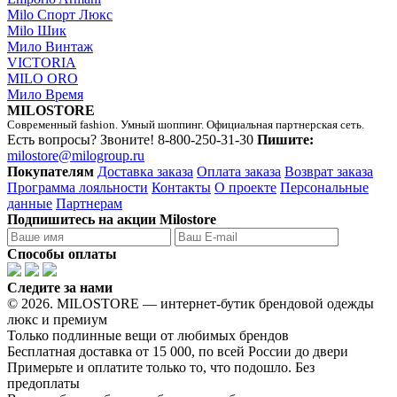
Milo Спорт Люкс
Milo Шик
Мило Винтаж
VICTORIA
MILO ORO
Мило Время
MILOSTORE
Современный fashion. Умный шоппинг. Официальная партнерская сеть.
Есть вопросы? Звоните!
8-800-250-31-30
Пишите:
milostore@milogroup.ru
Покупателям
Доставка заказа
Оплата заказа
Возврат заказа
Программа лояльности
Контакты
О проекте
Персональные
данные
Партнерам
Подпишитесь на акции Milostore
Способы оплаты
Следите за нами
© 2026. MILOSTORE — интернет-бутик брендовой одежды
люкс и премиум
Только подлинные вещи от любимых брендов
Бесплатная доставка от 15 000, по всей России до двери
Примерьте и оплатите только то, что подошло. Без
предоплаты