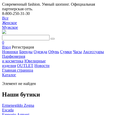
Современный fashion. Умный шопинг. Официальная
партнерская сеть.
8-800-250-31-30
Все
Женское
Мужское
0
Вход
Регистрация
Новинки
Бренды
Одежда
Обувь
Сумки
Часы
Аксессуары
Парфюмерия
и косметика
Ювелирные
изделия
OUTLET
Новости
Главная страница
Каталог
Элемент не найден
Наши бутики
Ermenegildo Zegna
Escada
Emporio Armani