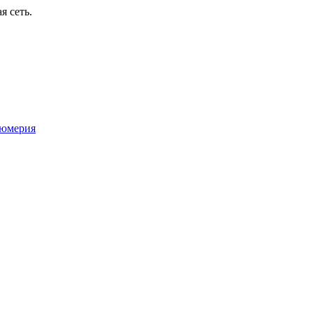
я сеть.
юмерия