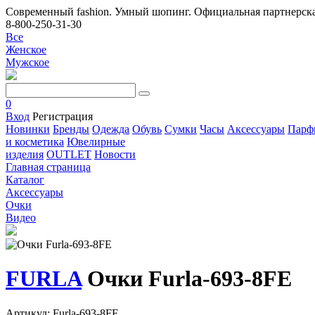
Современный fashion. Умный шопинг. Официальная партнерска
8-800-250-31-30
Все
Женское
Мужское
0
Вход
Регистрация
Новинки
Бренды
Одежда
Обувь
Сумки
Часы
Аксессуары
Парф
и косметика
Ювелирные
изделия
OUTLET
Новости
Главная страница
Каталог
Аксессуары
Очки
Видео
FURLA
Очки Furla-693-8FE
Артикул: Furla-693-8FE