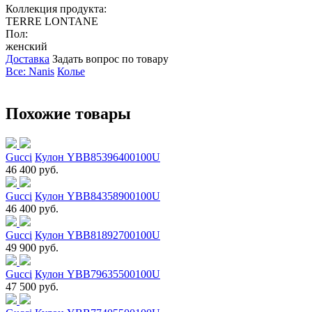
Коллекция продукта:
TERRE LONTANE
Пол:
женский
Доставка
Задать вопрос по товару
Все: Nanis
Колье
Похожие товары
Gucci
Кулон YBB85396400100U
46 400 руб.
Gucci
Кулон YBB84358900100U
46 400 руб.
Gucci
Кулон YBB81892700100U
49 900 руб.
Gucci
Кулон YBB79635500100U
47 500 руб.