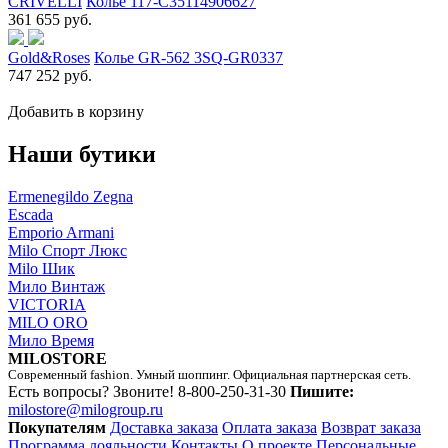
CRIVELLI
Колье 117-C35114906627
361 655 руб.
Gold&Roses
Колье GR-562 3SQ-GR0337
747 252 руб.
Добавить в корзину
Наши бутики
Ermenegildo Zegna
Escada
Emporio Armani
Milo Спорт Люкс
Milo Шик
Мило Винтаж
VICTORIA
MILO ORO
Мило Время
MILOSTORE
Современный fashion. Умный шоппинг. Официальная партнерская сеть.
Есть вопросы? Звоните!
8-800-250-31-30
Пишите:
milostore@milogroup.ru
Покупателям
Доставка заказа
Оплата заказа
Возврат заказа
Программа лояльности
Контакты
О проекте
Персональные