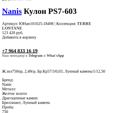
Nanis
Кулон PS7-603
Артикул: ЮНан101025-18498
|
Коллекция:
TERRE
LONTANE
123 420 руб.
Добавить в корзину
+7 964 833 16 19
Наш менеджер в
Telegram
и
What'sApp
Ж.зол750пр, 2,49гр, Бр.Кр57/3/0,03, Лунный камень/1/12,50
Бренд:
Nanis
Металл:
Желтое золото
Драгоценные камни:
Бриллиант, Лунный камень
Проба:
750