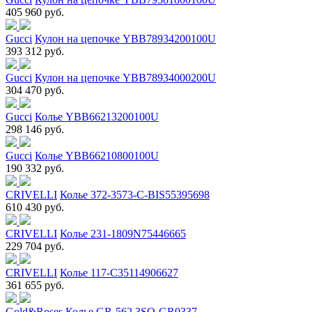
405 960 руб.
Gucci
Кулон на цепочке YBB78934200100U
393 312 руб.
Gucci
Кулон на цепочке YBB78934000200U
304 470 руб.
Gucci
Колье YBB66213200100U
298 146 руб.
Gucci
Колье YBB66210800100U
190 332 руб.
CRIVELLI
Колье 372-3573-C-BIS55395698
610 430 руб.
CRIVELLI
Колье 231-1809N75446665
229 704 руб.
CRIVELLI
Колье 117-C35114906627
361 655 руб.
Gold&Roses
Колье GR-562 3SQ-GR0337