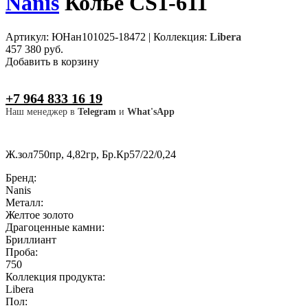
Nanis
Колье CS1-611
Артикул: ЮНан101025-18472
|
Коллекция:
Libera
457 380 руб.
Добавить в корзину
+7 964 833 16 19
Наш менеджер в
Telegram
и
What'sApp
Ж.зол750пр, 4,82гр, Бр.Кр57/22/0,24
Бренд:
Nanis
Металл:
Желтое золото
Драгоценные камни:
Бриллиант
Проба:
750
Коллекция продукта:
Libera
Пол: