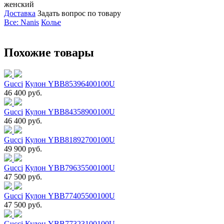
женский
Доставка
Задать вопрос по товару
Все: Nanis
Колье
Похожие товары
Gucci
Кулон YBB85396400100U
46 400 руб.
Gucci
Кулон YBB84358900100U
46 400 руб.
Gucci
Кулон YBB81892700100U
49 900 руб.
Gucci
Кулон YBB79635500100U
47 500 руб.
Gucci
Кулон YBB77405500100U
47 500 руб.
Gucci
Кулон YBB77323100100U