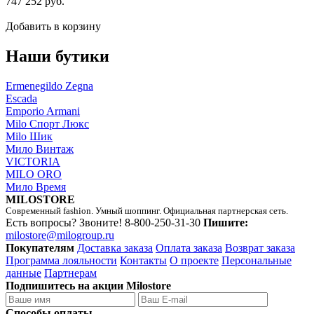
747 252 руб.
Добавить в корзину
Наши бутики
Ermenegildo Zegna
Escada
Emporio Armani
Milo Спорт Люкс
Milo Шик
Мило Винтаж
VICTORIA
MILO ORO
Мило Время
MILOSTORE
Современный fashion. Умный шоппинг. Официальная партнерская сеть.
Есть вопросы? Звоните!
8-800-250-31-30
Пишите:
milostore@milogroup.ru
Покупателям
Доставка заказа
Оплата заказа
Возврат заказа
Программа лояльности
Контакты
О проекте
Персональные
данные
Партнерам
Подпишитесь на акции Milostore
Способы оплаты