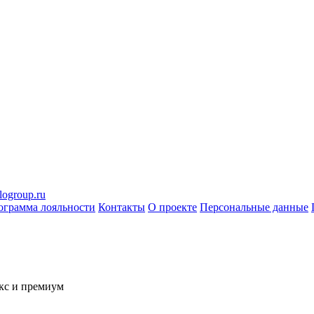
logroup.ru
ограмма лояльности
Контакты
О проекте
Персональные данные
кс и премиум