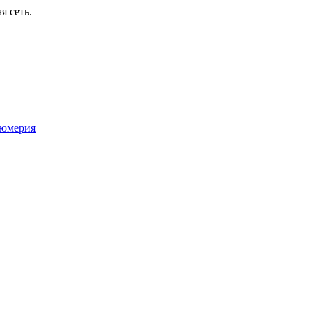
я сеть.
юмерия