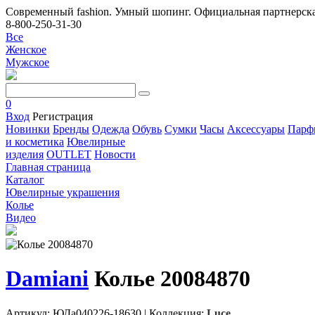
Современный fashion. Умный шопинг. Официальная партнерска
8-800-250-31-30
Все
Женское
Мужское
0
Вход
Регистрация
Новинки
Бренды
Одежда
Обувь
Сумки
Часы
Аксессуары
Парф
и косметика
Ювелирные
изделия
OUTLET
Новости
Главная страница
Каталог
Ювелирные украшения
Колье
Видео
Damiani
Колье 20084870
Артикул: ЮДа040226-18630
|
Коллекция:
Luce