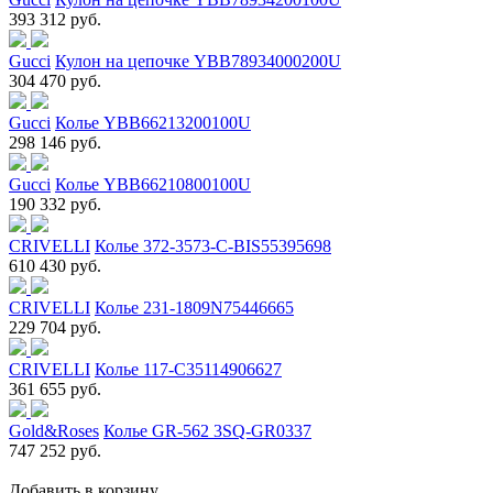
393 312 руб.
Gucci
Кулон на цепочке YBB78934000200U
304 470 руб.
Gucci
Колье YBB66213200100U
298 146 руб.
Gucci
Колье YBB66210800100U
190 332 руб.
CRIVELLI
Колье 372-3573-C-BIS55395698
610 430 руб.
CRIVELLI
Колье 231-1809N75446665
229 704 руб.
CRIVELLI
Колье 117-C35114906627
361 655 руб.
Gold&Roses
Колье GR-562 3SQ-GR0337
747 252 руб.
Добавить в корзину