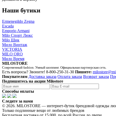
Наши бутики
Ermenegildo Zegna
Escada
Emporio Armani
Milo Спорт Люкс
Milo Шик
Мило Винтаж
VICTORIA
MILO ORO
Мило Время
MILOSTORE
Современный fashion. Умный шоппинг. Официальная партнерская сеть.
Есть вопросы? Звоните!
8-800-250-31-30
Пишите:
milostore@mi
Покупателям
Доставка заказа
Оплата заказа
Возврат заказа
Пр
Подпишитесь на акции Milostore
Способы оплаты
Следите за нами
© 2026. MILOSTORE — интернет-бутик брендовой одежды лю
Только подлинные вещи от любимых брендов
Бесплатная доставка от 15 000, по всей России до двери