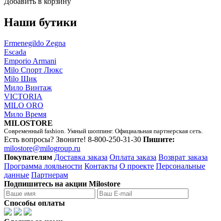
Добавить в корзину
Наши бутики
Ermenegildo Zegna
Escada
Emporio Armani
Milo Спорт Люкс
Milo Шик
Мило Винтаж
VICTORIA
MILO ORO
Мило Время
MILOSTORE
Современный fashion. Умный шоппинг. Официальная партнерская сеть.
Есть вопросы? Звоните!
8-800-250-31-30
Пишите:
milostore@milogroup.ru
Покупателям
Доставка заказа
Оплата заказа
Возврат заказа
Программа лояльности
Контакты
О проекте
Персональные
данные
Партнерам
Подпишитесь на акции Milostore
Способы оплаты