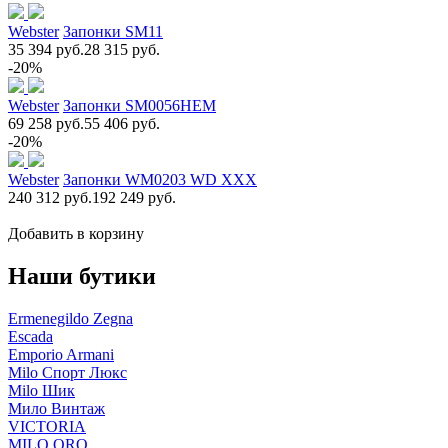
Webster
Запонки SM11
35 394 руб.
28 315 руб.
-20%
Webster
Запонки SM0056НЕМ
69 258 руб.
55 406 руб.
-20%
Webster
Запонки WM0203 WD XXX
240 312 руб.
192 249 руб.
Добавить в корзину
Наши бутики
Ermenegildo Zegna
Escada
Emporio Armani
Milo Спорт Люкс
Milo Шик
Мило Винтаж
VICTORIA
MILO ORO