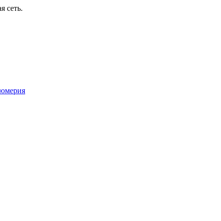
я сеть.
юмерия