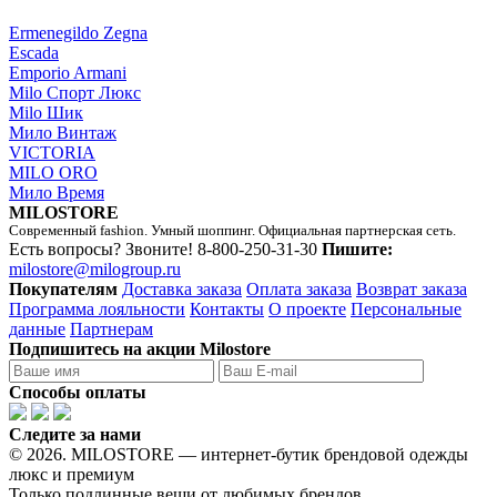
Ermenegildo Zegna
Escada
Emporio Armani
Milo Спорт Люкс
Milo Шик
Мило Винтаж
VICTORIA
MILO ORO
Мило Время
MILOSTORE
Современный fashion. Умный шоппинг. Официальная партнерская сеть.
Есть вопросы? Звоните!
8-800-250-31-30
Пишите:
milostore@milogroup.ru
Покупателям
Доставка заказа
Оплата заказа
Возврат заказа
Программа лояльности
Контакты
О проекте
Персональные
данные
Партнерам
Подпишитесь на акции Milostore
Способы оплаты
Следите за нами
© 2026. MILOSTORE — интернет-бутик брендовой одежды
люкс и премиум
Только подлинные вещи от любимых брендов