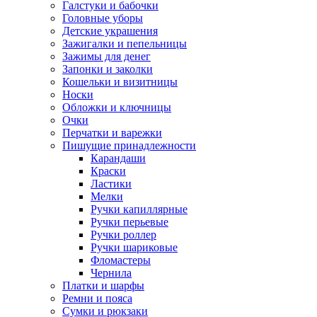
Галстуки и бабочки
Головные уборы
Детские украшения
Зажигалки и пепельницы
Зажимы для денег
Запонки и заколки
Кошельки и визитницы
Носки
Обложки и ключницы
Очки
Перчатки и варежки
Пишущие принадлежности
Карандаши
Краски
Ластики
Мелки
Ручки капиллярные
Ручки перьевые
Ручки роллер
Ручки шариковые
Фломастеры
Чернила
Платки и шарфы
Ремни и пояса
Сумки и рюкзаки