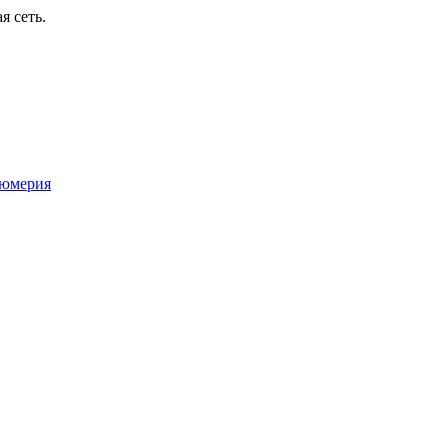
я сеть.
юмерия