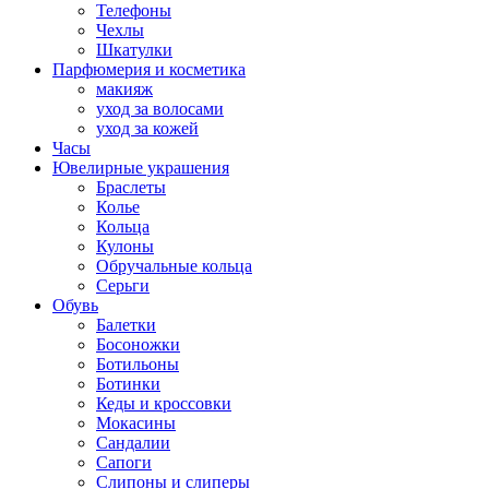
Телефоны
Чехлы
Шкатулки
Парфюмерия и косметика
макияж
уход за волосами
уход за кожей
Часы
Ювелирные украшения
Браслеты
Колье
Кольца
Кулоны
Обручальные кольца
Серьги
Обувь
Балетки
Босоножки
Ботильоны
Ботинки
Кеды и кроссовки
Мокасины
Сандалии
Сапоги
Слипоны и слиперы