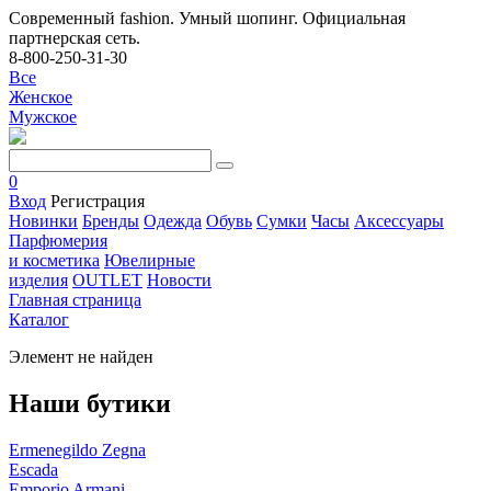
Современный fashion. Умный шопинг. Официальная
партнерская сеть.
8-800-250-31-30
Все
Женское
Мужское
0
Вход
Регистрация
Новинки
Бренды
Одежда
Обувь
Сумки
Часы
Аксессуары
Парфюмерия
и косметика
Ювелирные
изделия
OUTLET
Новости
Главная страница
Каталог
Элемент не найден
Наши бутики
Ermenegildo Zegna
Escada
Emporio Armani