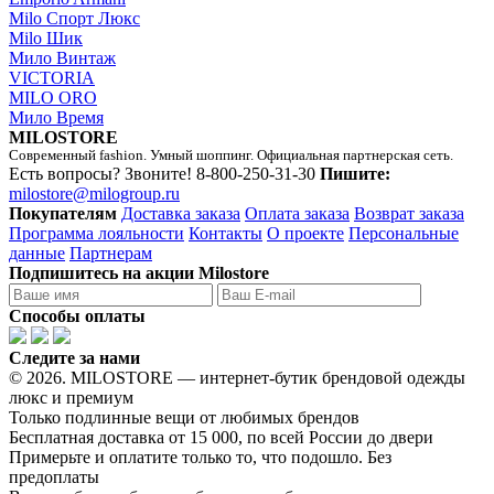
Milo Спорт Люкс
Milo Шик
Мило Винтаж
VICTORIA
MILO ORO
Мило Время
MILOSTORE
Современный fashion. Умный шоппинг. Официальная партнерская сеть.
Есть вопросы? Звоните!
8-800-250-31-30
Пишите:
milostore@milogroup.ru
Покупателям
Доставка заказа
Оплата заказа
Возврат заказа
Программа лояльности
Контакты
О проекте
Персональные
данные
Партнерам
Подпишитесь на акции Milostore
Способы оплаты
Следите за нами
© 2026. MILOSTORE — интернет-бутик брендовой одежды
люкс и премиум
Только подлинные вещи от любимых брендов
Бесплатная доставка от 15 000, по всей России до двери
Примерьте и оплатите только то, что подошло. Без
предоплаты