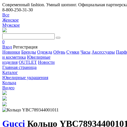
Современный fashion. Умный шопинг. Официальная партнерска
8-800-250-31-30
Все
Женское
Мужское
0
Вход
Регистрация
Новинки
Бренды
Одежда
Обувь
Сумки
Часы
Аксессуары
Парф
и косметика
Ювелирные
изделия
OUTLET
Новости
Главная страница
Каталог
Ювелирные украшения
Кольца
Видео
Gucci
Кольцо YBC7893440010