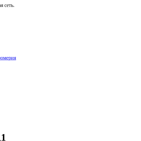
я сеть.
юмерия
11