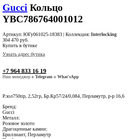
Gucci
Кольцо
YBC786764001012
Артикул: ЮГу061025-18383
|
Коллекция:
Interlocking
304 470 руб.
Купить в бутике
Узнать адрес бутика
+7 964 833 16 19
Наш менеджер в
Telegram
и
What'sApp
Р.зол750пр, 2,52гр, Бр.Кр57/24/0,084, Перламутр, р-р 16,6
Бренд:
Gucci
Металл:
Розовое золото
Драгоценные камни:
Бриллиант, Перламутр