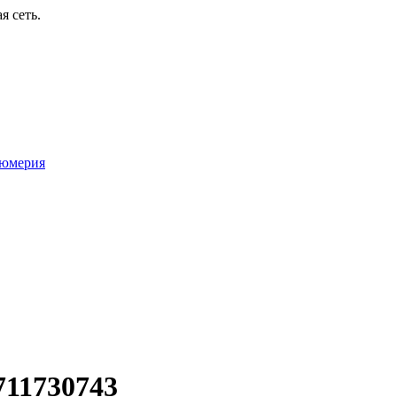
я сеть.
юмерия
11730743