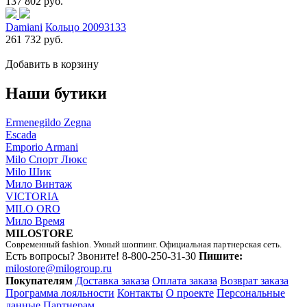
137 802 руб.
Damiani
Кольцо 20093133
261 732 руб.
Добавить в корзину
Наши бутики
Ermenegildo Zegna
Escada
Emporio Armani
Milo Спорт Люкс
Milo Шик
Мило Винтаж
VICTORIA
MILO ORO
Мило Время
MILOSTORE
Современный fashion. Умный шоппинг. Официальная партнерская сеть.
Есть вопросы? Звоните!
8-800-250-31-30
Пишите:
milostore@milogroup.ru
Покупателям
Доставка заказа
Оплата заказа
Возврат заказа
Программа лояльности
Контакты
О проекте
Персональные
данные
Партнерам