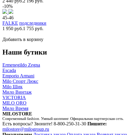
2 440 руб.
2 196 руб.
-10%
45-46
FALKE
подследники
1 950 руб.
1 755 руб.
Добавить в корзину
Наши бутики
Ermenegildo Zegna
Escada
Emporio Armani
Milo Спорт Люкс
Milo Шик
Мило Винтаж
VICTORIA
MILO ORO
Мило Время
MILOSTORE
Современный fashion. Умный шоппинг. Официальная партнерская сеть.
Есть вопросы? Звоните!
8-800-250-31-30
Пишите:
milostore@milogroup.ru
Покупателям
Доставка заказа
Оплата заказа
Возврат заказа