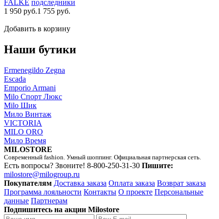
FALKE
подследники
1 950 руб.
1 755 руб.
Добавить в корзину
Наши бутики
Ermenegildo Zegna
Escada
Emporio Armani
Milo Спорт Люкс
Milo Шик
Мило Винтаж
VICTORIA
MILO ORO
Мило Время
MILOSTORE
Современный fashion. Умный шоппинг. Официальная партнерская сеть.
Есть вопросы? Звоните!
8-800-250-31-30
Пишите:
milostore@milogroup.ru
Покупателям
Доставка заказа
Оплата заказа
Возврат заказа
Программа лояльности
Контакты
О проекте
Персональные
данные
Партнерам
Подпишитесь на акции Milostore