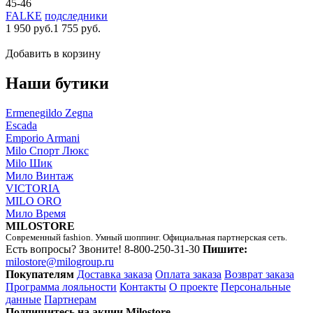
45-46
FALKE
подследники
1 950 руб.
1 755 руб.
Добавить в корзину
Наши бутики
Ermenegildo Zegna
Escada
Emporio Armani
Milo Спорт Люкс
Milo Шик
Мило Винтаж
VICTORIA
MILO ORO
Мило Время
MILOSTORE
Современный fashion. Умный шоппинг. Официальная партнерская сеть.
Есть вопросы? Звоните!
8-800-250-31-30
Пишите:
milostore@milogroup.ru
Покупателям
Доставка заказа
Оплата заказа
Возврат заказа
Программа лояльности
Контакты
О проекте
Персональные
данные
Партнерам
Подпишитесь на акции Milostore