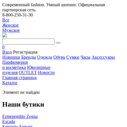
Современный fashion. Умный шопинг. Официальная
партнерская сеть.
8-800-250-31-30
Все
Женское
Мужское
0
Вход
Регистрация
Новинки
Бренды
Одежда
Обувь
Сумки
Часы
Аксессуары
Парфюмерия
и косметика
Ювелирные
изделия
OUTLET
Новости
Главная страница
Каталог
Элемент не найден
Наши бутики
Ermenegildo Zegna
Escada
Emporio Armani