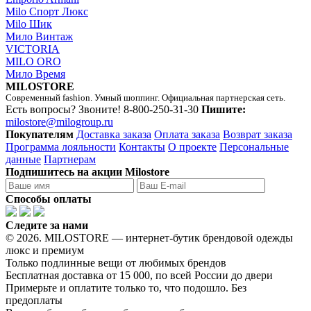
Milo Спорт Люкс
Milo Шик
Мило Винтаж
VICTORIA
MILO ORO
Мило Время
MILOSTORE
Современный fashion. Умный шоппинг. Официальная партнерская сеть.
Есть вопросы? Звоните!
8-800-250-31-30
Пишите:
milostore@milogroup.ru
Покупателям
Доставка заказа
Оплата заказа
Возврат заказа
Программа лояльности
Контакты
О проекте
Персональные
данные
Партнерам
Подпишитесь на акции Milostore
Способы оплаты
Следите за нами
© 2026. MILOSTORE — интернет-бутик брендовой одежды
люкс и премиум
Только подлинные вещи от любимых брендов
Бесплатная доставка от 15 000, по всей России до двери
Примерьте и оплатите только то, что подошло. Без
предоплаты